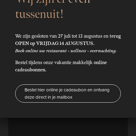
Veelgestelde vragen
Meer info
Laatste nieuws en tips
tussenuit!
Reserveer je tafel
Reviews
Contact
We zijn gesloten van 27 juli tot 13 augustus en
terug
Brunch ontbijt
OPEN op VRIJDAG 14 AUGUSTUS.
Boek online uw restaurant - wellness - overnachting.
Reserveer je tafel
Bestel tijdens onze vakantie makkelijk
online
cadeaubonnen
.
Bestel hier online je cadeaubon en ontvang
deze direct in je mailbox