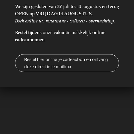
Contact
We zijn gesloten van 27 juli tot 13 augustus en
terug
Brunch ontbijt
OPEN op VRIJDAG 14 AUGUSTUS.
Boek online uw restaurant - wellness - overnachting.
Reserveer je tafel
Bestel tijdens onze vakantie makkelijk
online
cadeaubonnen
.
Bestel hier online je cadeaubon en ontvang
deze direct in je mailbox