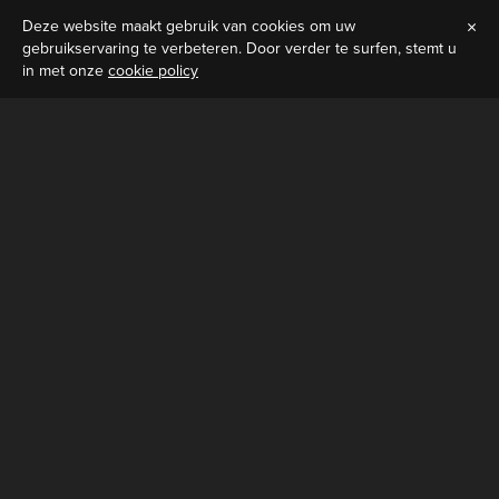
Deze website maakt gebruik van cookies om uw
NL
EN
gebruikservaring te verbeteren. Door verder te surfen, stemt u
in met onze
cookie policy
4 klassevolle kamers en
een Luxe Suite
Beleef een verblijf vol luxe en comfort bij B&B Herenhuis
Izegem. Boek vandaag nog uw kamer en ontdek waarom
onze gasten keer op keer terugkeren voor een
onvergetelijke ervaring.
Combineer je overnachting met onze exclusieve privé
wellnessfaciliteiten, inclusief sauna, jacuzzi, hammam om